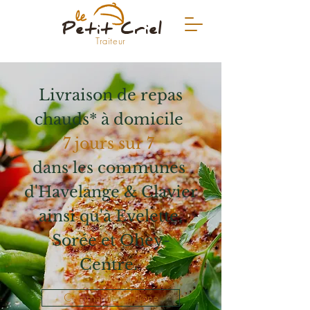
Petit Criel
Traiteur
Livraison de repas
chauds* à domicile
7 jours sur 7
dans les communes
d'Havelange & Clavier
ainsi qu'à Evelette,
Sorée et Ohey-
Centre.
Commander en ligne