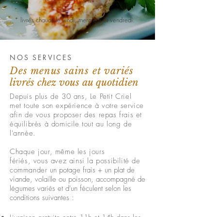
* livrés chauds le lundi, mercredi et vendredi.
NOS SERVICES
Des menus sains et variés
livrés chez vous au quotidien
Depuis plus de 30 ans, Le Petit Criel
met toute son expérience à votre service
afin de vous proposer des repas frais et
équilibrés à domicile tout au long de
l'année.
Chaque jour,
même les jours
fériés,
vous avez ainsi la possibilité de
commander
un potage frais + un plat de
viande, volaille ou poisson, accompagné de
légumes variés et d'un féculent selon les
conditions suivantes :