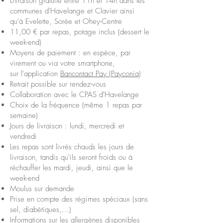
Livraison
gratuite entre
11h et 14h
dans les
communes d'Havelange et Clavier ainsi
qu'à Evelette, Sorée et Ohey-Centre
11,00 €
par repas, potage inclus (dessert le
week-end)
Moyens de paiement : en espèce, par
virement ou via votre smartphone,
sur
l'application
Bancontact Pay (Payconiq)
Retrait possible sur rendez-vous
Collaboration avec le
CPAS
d'Havelange
Choix de la
fréquence
(même 1 repas par
semaine)
Jours de livraison : lundi, mercredi et
vendredi
Les repas sont livrés chauds les jours de
livraison, tandis qu'ils seront froids ou à
réchauffer les mardi, jeudi, ainsi que le
week-end
Moulus sur demande
Prise en compte des
régimes spéciaux
(sans
sel, diabétiques,...)
Informations sur les allergènes disponibles